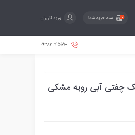
ورود کاربران
سبد خرید شما
0
09383345590
ایک چفتی آبی رویه مشکی