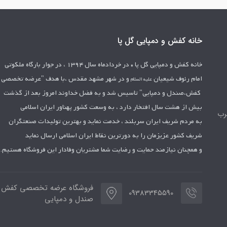
خانه کفش و دمپایی گل پا
خانه کفش و دمپایی گل پا *
در خردادماه سال 1394 ، در جوار بارگاه ملکوتی
امام رئوف شیعیان
و در شهر مشهد مقدس ،با هدف "عرضه تخصصی
علیه السلام
کفش،صندل و دمپایی" تاسیس شد
و به فضل خداوند امروز بعد از گذشت
بیش از هشت سال افتخار دارد ، به وسعت کشور
پهناور ایران اسلامی
رب
به مردم شریف ایران سربلند ، خدمت نماید و بهترین تولیدات
صنعتگران
شریف کشور عزیزمان را به دورترین نقاط ایران اسلامی ارسال نماید
و همچنان نیازمند حمایت و رضایت شما مشتریان وفادار این فروشگاه هستیم.
فروشگاه عرضه تخصصی کفش ،
09383345590
صندل و دمپایی