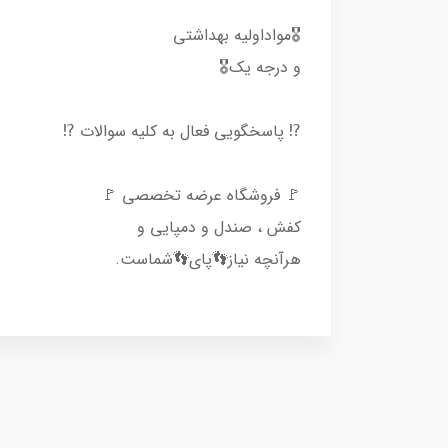
🎖مواداولیه بهداشتی
و درجه یک🎖
⁉️ پاسخگویی فعال به کلیه سوالات ⁉️
🚩 فروشگاه عرضه تخصصی 🚩
کفش ، صندل و دمپایی و
هرآنچه نیاز👣پای👣شماست.