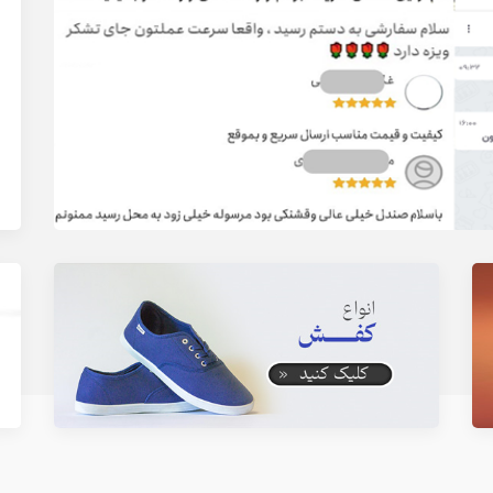
دمپایی زنانه کراکس پاریس پاپا کِرِم
499,000
449,000 تومان