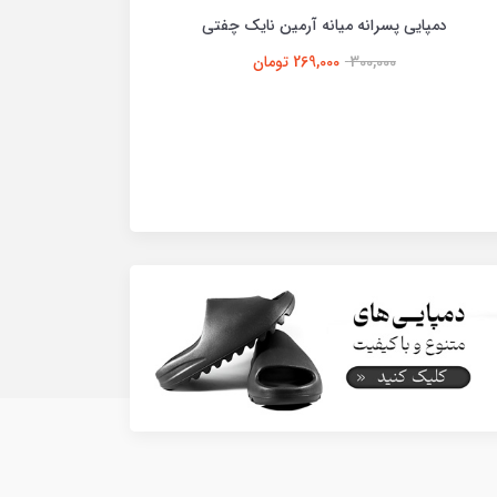
دمپایی پسرانه میانه آرمین نایک چفتی
دمپایی زنا
300,000
269,000 تومان
00