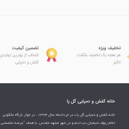
تخفیف ویژه
تضمین کیفیت
هر هفته یک تخفیف شگفت
انتخاب از بهترین تولیدی
انگیز
کفش و دمپایی
خانه کفش و دمپایی گل پا
خانه کفش و دمپایی گل پا *
در خردادماه سال 1394 ، در جوار بارگاه ملکوتی
امام رئوف شیعیان
و در شهر مشهد مقدس ،با هدف "عرضه تخصصی
علیه السلام