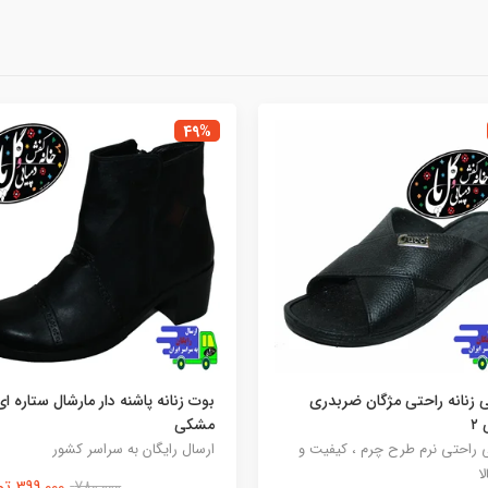
49%
ی زنانه راحتی مژگان ضربدری
بوت زنانه پاشنه دار مارشال ستاره ای
۲
مشکی
 راحتی نرم طرح چرم ، کیفیت و
ارسال رایگان به سراسر کشور
لا
399,000 تومان
780,000