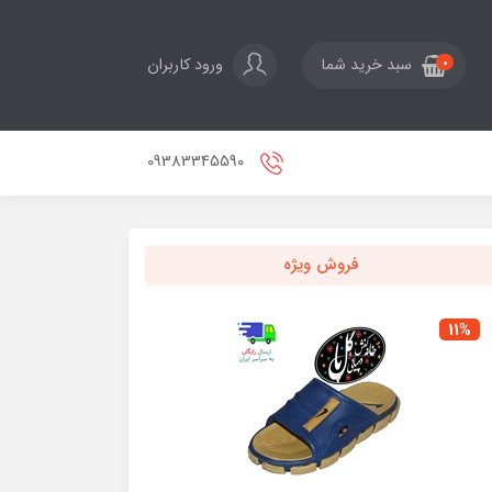
ورود کاربران
سبد خرید شما
0
09383345590
فروش ویژه
15%
11%