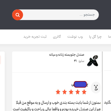
ا
چرا گل پا
وب نوشت
گالری
ثبت تجربه خرید
11%