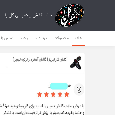
خانه کفش و دمپایی گل پا
خانه
محصولات
درباره ما
راهنما
تماس با م
28%