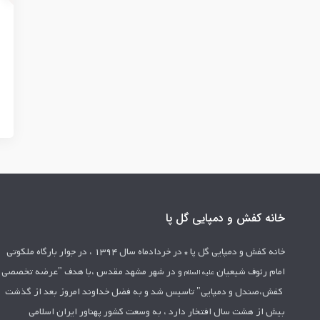
خانه کفش و دمپایی گل پا
خانه کفش و دمپایی گل پا *
در خردادماه سال 1394 ، در جوار بارگاه ملکوتی
امام رئوف شیعیان
و در شهر مشهد مقدس ،با هدف "عرضه تخصصی
علیه السلام
کفش،صندل و دمپایی" تاسیس شد
و به فضل خداوند امروز بعد از گذشت
بیش از هشت سال افتخار دارد ، به وسعت کشور
پهناور ایران اسلامی