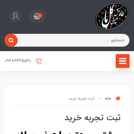
0
09383345590
خانه
ثبت تجربه خرید
ثبت تجربه خرید