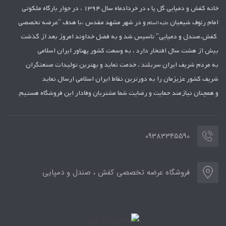
خانه کفش و دمپایی گل پا *
در خردادماه سال 1394 ، در جوار بارگاه ملکوتی
امام رئوف شیعیان
و در شهر مشهد مقدس ،با هدف "عرضه تخصصی
علیه السلام
کفش،صندل و دمپایی" تاسیس شد
و به فضل خداوند امروز بعد از گذشت
بیش از هشت سال افتخار دارد ، به وسعت کشور
پهناور ایران اسلامی
به مردم شریف ایران سربلند ، خدمت نماید و بهترین تولیدات
صنعتگران
شریف کشور عزیزمان را به دورترین نقاط ایران اسلامی ارسال نماید
و همچنان نیازمند حمایت و رضایت شما مشتریان وفادار این فروشگاه هستیم.
09383345590
فروشگاه عرضه تخصصی کفش ، صندل و دمپایی