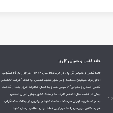
خانه کفش و دمپایی گل پا
خانه کفش و دمپایی گل پا *
در خردادماه سال 1394 ، در جوار بارگاه ملکوتی
امام رئوف شیعیان
و در شهر مشهد مقدس ،با هدف "عرضه تخصصی
علیه السلام
کفش،صندل و دمپایی" تاسیس شد
و به فضل خداوند امروز بعد از گذشت
بیش از هشت سال افتخار دارد ، به وسعت کشور
پهناور ایران اسلامی
رب
به مردم شریف ایران سربلند ، خدمت نماید و بهترین تولیدات
صنعتگران
شریف کشور عزیزمان را به دورترین نقاط ایران اسلامی ارسال نماید