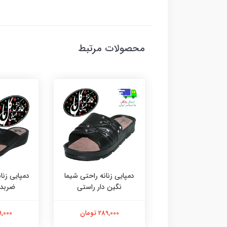
محصولات مرتبط
یی بچه گانه آرمین
دمپایی زنانه راحتی شیما
دمپایی زنا
 چفتی قرمز رویه
نگین دار راستی
ضربدر
مشکی
289,000 تومان
299,000 
109,900 تومان