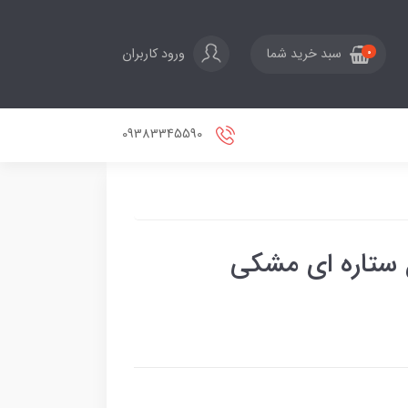
ورود کاربران
سبد خرید شما
0
09383345590
ل ستاره ای مشکی