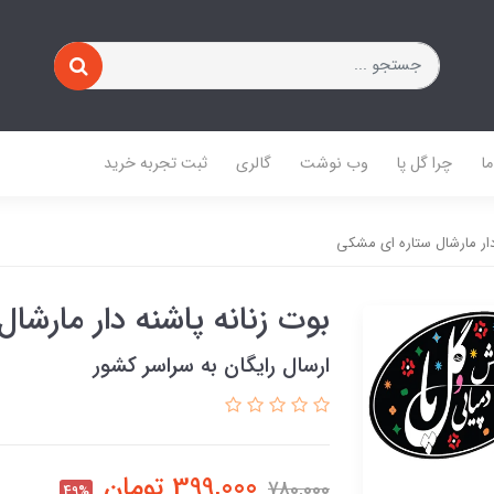
ا
چرا گل پا
وب نوشت
گالری
ثبت تجربه خرید
 دار مارشال ستاره ای مشکی
بوت زنانه پاشنه دار مارشا
ارسال رایگان به سراسر کشور
399,000
تومان
780,000
49%