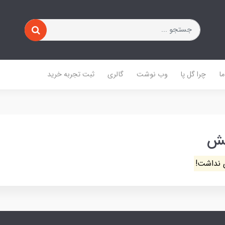
ا
چرا گل پا
وب نوشت
گالری
ثبت تجربه خرید
ش
 نداشت!