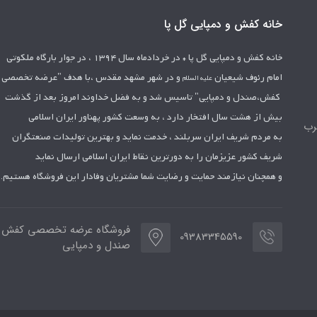
خانه کفش و دمپایی گل پا
خانه کفش و دمپایی گل پا *
در خردادماه سال 1394 ، در جوار بارگاه ملکوتی
امام رئوف شیعیان
و در شهر مشهد مقدس ،با هدف "عرضه تخصصی
علیه السلام
کفش،صندل و دمپایی" تاسیس شد
و به فضل خداوند امروز بعد از گذشت
بیش از هشت سال افتخار دارد ، به وسعت کشور
پهناور ایران اسلامی
رب
به مردم شریف ایران سربلند ، خدمت نماید و بهترین تولیدات
صنعتگران
شریف کشور عزیزمان را به دورترین نقاط ایران اسلامی ارسال نماید
و همچنان نیازمند حمایت و رضایت شما مشتریان وفادار این فروشگاه هستیم.
فروشگاه عرضه تخصصی کفش ،
09383345590
صندل و دمپایی